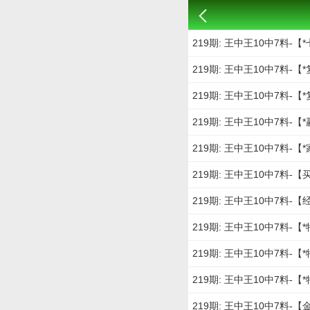
219期: 王中王10中7料-
219期: 王中王10中7料-
219期: 王中王10中7料-
219期: 王中王10中7料-
219期: 王中王10中7料-
219期: 王中王10中7料
219期: 王中王10中7料
219期: 王中王10中7料-
219期: 王中王10中7料-
219期: 王中王10中7料-
219期: 王中王10中7料