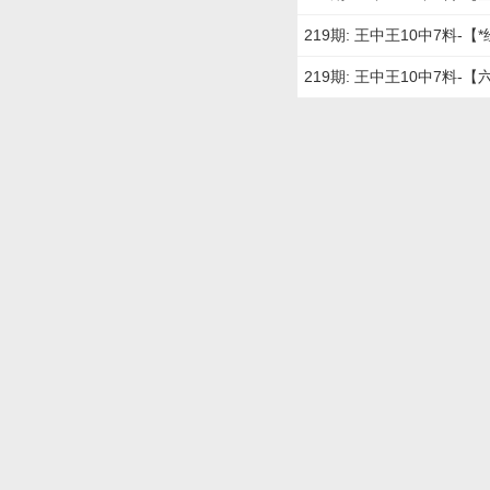
219期: 王中王10中7料-
219期: 王中王10中7料