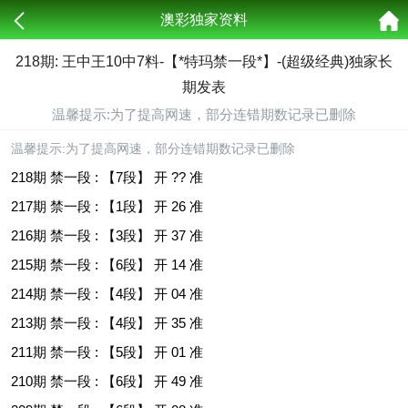
澳彩独家资料
218期: 王中王10中7料-【*特玛禁一段*】-(超级经典)独家长
期发表
温馨提示:为了提高网速，部分连错期数记录已删除
温馨提示:为了提高网速，部分连错期数记录已删除
218期 禁一段 : 【7段】 开 ?? 准
217期 禁一段 : 【1段】 开 26 准
216期 禁一段 : 【3段】 开 37 准
215期 禁一段 : 【6段】 开 14 准
214期 禁一段 : 【4段】 开 04 准
213期 禁一段 : 【4段】 开 35 准
211期 禁一段 : 【5段】 开 01 准
210期 禁一段 : 【6段】 开 49 准