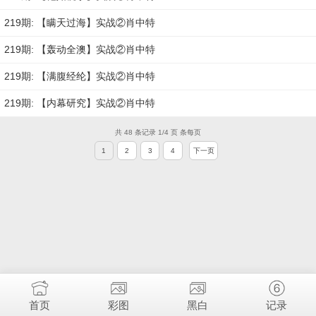
219期: 【瞒天过海】实战②肖中特
219期: 【轰动全澳】实战②肖中特
219期: 【满腹经纶】实战②肖中特
219期: 【内幕研究】实战②肖中特
共 48 条记录 1/4 页 条每页
1
2
3
4
下一页
首页
彩图
黑白
记录