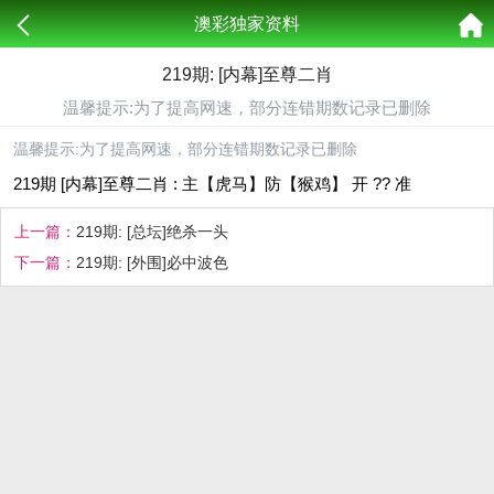
澳彩独家资料
219期: [内幕]至尊二肖
温馨提示:为了提高网速，部分连错期数记录已删除
温馨提示:为了提高网速，部分连错期数记录已删除
219期 [内幕]至尊二肖 : 主【虎马】防【猴鸡】 开 ?? 准
上一篇：
219期: [总坛]绝杀一头
下一篇：
219期: [外围]必中波色