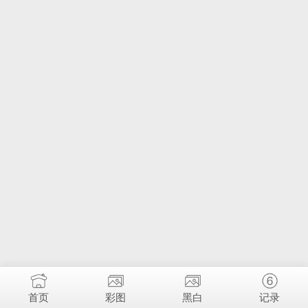
首页
彩图
黑白
记录