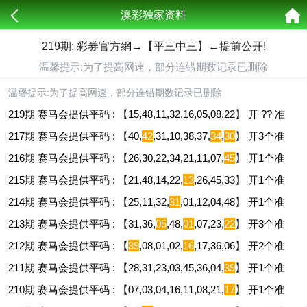
澳彩独家资料
219期: 彩券官方網→【平三中三】←提前公开!
温馨提示:为了提高网速，部分连错期数记录已删除
温馨提示:为了提高网速，部分连错期数记录已删除
219期 赛马会提供平码 : 【15,48,11,32,16,05,08,22】 开 ?? 准
217期 赛马会提供平码 : 【40,
42
,31,10,38,37,
34
,
30
】 开3个准
216期 赛马会提供平码 : 【26,30,22,34,21,11,07,
45
】 开1个准
215期 赛马会提供平码 : 【21,48,14,22,
13
,26,45,33】 开1个准
214期 赛马会提供平码 : 【25,11,32,
31
,01,12,04,48】 开1个准
213期 赛马会提供平码 : 【31,36,
05
,48,
01
,07,23,
22
】 开3个准
212期 赛马会提供平码 : 【
39
,08,01,02,
16
,17,36,06】 开2个准
211期 赛马会提供平码 : 【28,31,23,03,45,36,04,
39
】 开1个准
210期 赛马会提供平码 : 【07,03,04,16,11,08,21,
17
】 开1个准