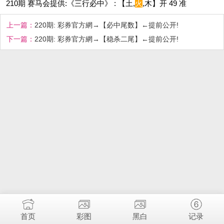
210期 赛马会提供:《三行必中》 : 【土,
火
,木】开 49 准
上一篇：
220期: 彩券官方網→【必中尾数】←提前公开!
下一篇：
220期: 彩券官方網→【稳杀二尾】←提前公开!
首页
彩图
黑白
记录