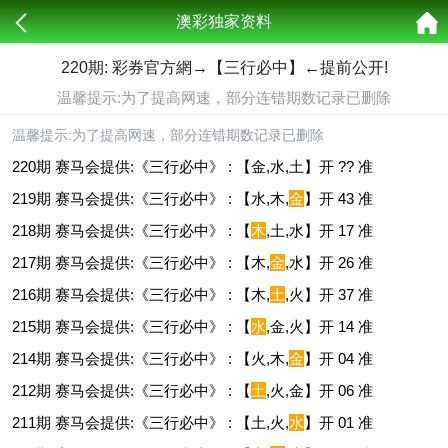
澳彩独家资料
220期: 彩券官方網→【三行必中】←提前公开!
温馨提示:为了提高网速，部分连错期数记录已删除
温馨提示:为了提高网速，部分连错期数记录已删除
220期 赛马会提供:《三行必中》 : 【金,水,土】开 ?? 准
219期 赛马会提供:《三行必中》 : 【水,木,
金
】开 43 准
218期 赛马会提供:《三行必中》 : 【
木
,土,水】开 17 准
217期 赛马会提供:《三行必中》 : 【木,
金
,水】开 26 准
216期 赛马会提供:《三行必中》 : 【木,
土
,火】开 37 准
215期 赛马会提供:《三行必中》 : 【
水
,金,火】开 14 准
214期 赛马会提供:《三行必中》 : 【火,木,
金
】开 04 准
212期 赛马会提供:《三行必中》 : 【
土
,火,金】开 06 准
211期 赛马会提供:《三行必中》 : 【土,火,
水
】开 01 准