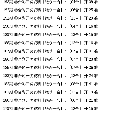
193期 ⑥合彩开奖资料【绝杀一合】 : 【04合】 开 09 准
192期 ⑥合彩开奖资料【绝杀一合】 : 【06合】 开 25 准
191期 ⑥合彩开奖资料【绝杀一合】 : 【13合】 开 29 准
190期 ⑥合彩开奖资料【绝杀一合】 : 【04合】 开 16 准
189期 ⑥合彩开奖资料【绝杀一合】 : 【13合】 开 15 准
188期 ⑥合彩开奖资料【绝杀一合】 : 【12合】 开 16 准
187期 ⑥合彩开奖资料【绝杀一合】 : 【07合】 开 01 准
186期 ⑥合彩开奖资料【绝杀一合】 : 【07合】 开 23 准
185期 ⑥合彩开奖资料【绝杀一合】 : 【07合】 开 36 准
183期 ⑥合彩开奖资料【绝杀一合】 : 【12合】 开 24 准
182期 ⑥合彩开奖资料【绝杀一合】 : 【08合】 开 41 准
181期 ⑥合彩开奖资料【绝杀一合】 : 【13合】 开 19 准
180期 ⑥合彩开奖资料【绝杀一合】 : 【06合】 开 21 准
179期 ⑥合彩开奖资料【绝杀一合】 : 【12合】 开 15 准