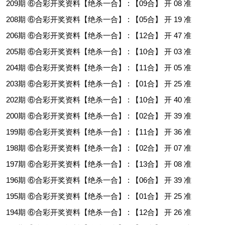
209期 ⑥合彩开奖资料【绝杀一合】 : 【09合】 开 08 准
208期 ⑥合彩开奖资料【绝杀一合】 : 【05合】 开 19 准
206期 ⑥合彩开奖资料【绝杀一合】 : 【12合】 开 47 准
205期 ⑥合彩开奖资料【绝杀一合】 : 【10合】 开 03 准
204期 ⑥合彩开奖资料【绝杀一合】 : 【11合】 开 05 准
203期 ⑥合彩开奖资料【绝杀一合】 : 【01合】 开 25 准
202期 ⑥合彩开奖资料【绝杀一合】 : 【10合】 开 40 准
200期 ⑥合彩开奖资料【绝杀一合】 : 【02合】 开 39 准
199期 ⑥合彩开奖资料【绝杀一合】 : 【11合】 开 36 准
198期 ⑥合彩开奖资料【绝杀一合】 : 【02合】 开 07 准
197期 ⑥合彩开奖资料【绝杀一合】 : 【13合】 开 08 准
196期 ⑥合彩开奖资料【绝杀一合】 : 【06合】 开 39 准
195期 ⑥合彩开奖资料【绝杀一合】 : 【01合】 开 25 准
194期 ⑥合彩开奖资料【绝杀一合】 : 【12合】 开 26 准