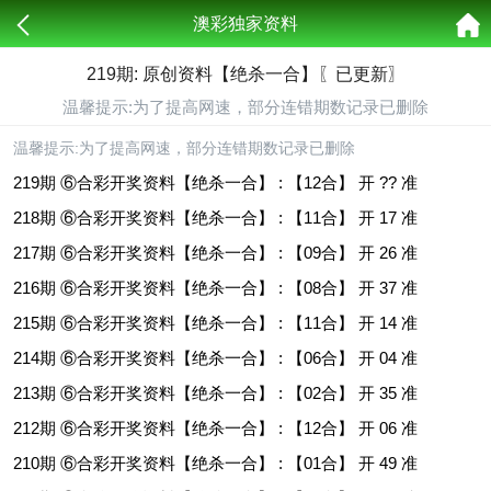
澳彩独家资料
219期: 原创资料【绝杀一合】〖已更新〗
温馨提示:为了提高网速，部分连错期数记录已删除
温馨提示:为了提高网速，部分连错期数记录已删除
219期 ⑥合彩开奖资料【绝杀一合】 : 【12合】 开 ?? 准
218期 ⑥合彩开奖资料【绝杀一合】 : 【11合】 开 17 准
217期 ⑥合彩开奖资料【绝杀一合】 : 【09合】 开 26 准
216期 ⑥合彩开奖资料【绝杀一合】 : 【08合】 开 37 准
215期 ⑥合彩开奖资料【绝杀一合】 : 【11合】 开 14 准
214期 ⑥合彩开奖资料【绝杀一合】 : 【06合】 开 04 准
213期 ⑥合彩开奖资料【绝杀一合】 : 【02合】 开 35 准
212期 ⑥合彩开奖资料【绝杀一合】 : 【12合】 开 06 准
210期 ⑥合彩开奖资料【绝杀一合】 : 【01合】 开 49 准