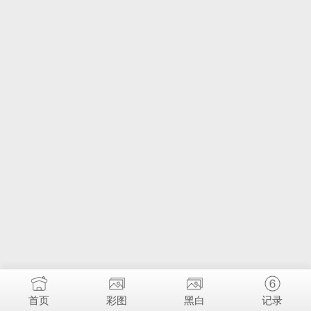
首页
彩图
黑白
记录