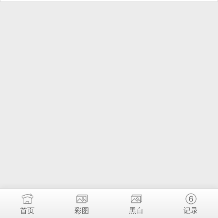
首页
彩图
黑白
记录