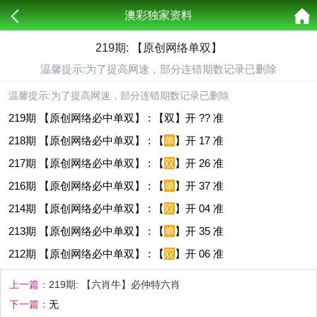
澳彩独家资料
219期: 【原创网络单双】
温馨提示:为了提高网速，部分连错期数记录已删除
温馨提示:为了提高网速，部分连错期数记录已删除
219期 【原创网络必中单双】 : 【双】开 ?? 准
218期 【原创网络必中单双】 : 【
单
】开 17 准
217期 【原创网络必中单双】 : 【
双
】开 26 准
216期 【原创网络必中单双】 : 【
单
】开 37 准
214期 【原创网络必中单双】 : 【
双
】开 04 准
213期 【原创网络必中单双】 : 【
单
】开 35 准
212期 【原创网络必中单双】 : 【
双
】开 06 准
上一篇：
219期: 【六肖牛】必仲特六肖
下一篇：
无