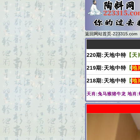
返回网站首页-223315.com
220期:天地中特
【天
219期:天地中特
【
地
218期:天地中特
【
地
天肖:兔马猴猪牛龙 地肖