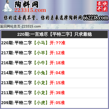
返回网站首页-223315.com
220期:一言难尽【平特二字】只求最稳
220期:平特二字
【小马】
开:??准
217期:平特二字
【小羊】
开:12准
216期:平特二字
【小牛】
开:18准
214期:平特二字
【小兔】
开:04准
213期:平特二字
【小龙】
开:15准
211期:平特二字
【小龙】
开:39准
209期:平特二字
【小虎】
开:05准