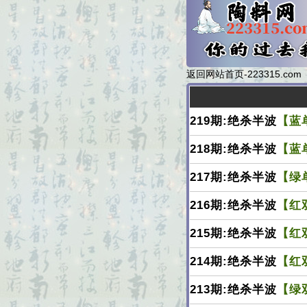
返回网站首页-223315.com
219期:绝杀半波
【蓝
218期:绝杀半波
【蓝
217期:绝杀半波
【绿
216期:绝杀半波
【红
215期:绝杀半波
【红
214期:绝杀半波
【红
213期:绝杀半波
【绿