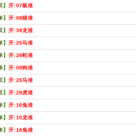
双】
开:07鼠准
单】
开:08猪准
双】
开:39龙准
单】
开:25马准
单】
开:26蛇准
单】
开:09狗准
双】
开:25马准
双】
开:29虎准
单】
开:16兔准
单】
开:15龙准
单】
开:16兔准